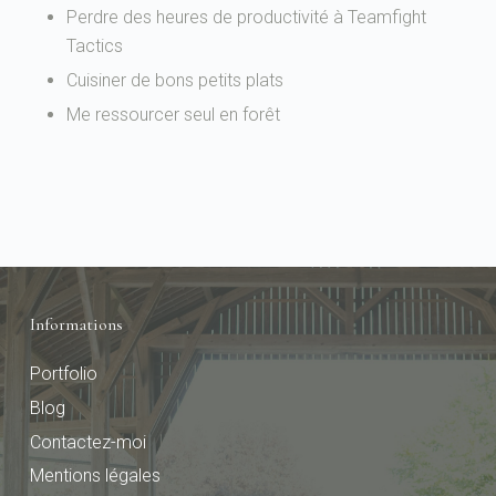
Perdre des heures de productivité à Teamfight
Tactics
Cuisiner de bons petits plats
Me ressourcer seul en forêt
Informations
Portfolio
Blog
Contactez-moi
Mentions légales