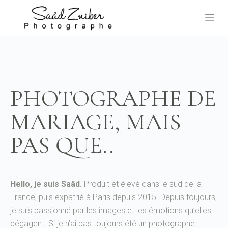
P
a
s
s
e
r
PHOTOGRAPHE DE
a
u
MARIAGE, MAIS
c
o
PAS QUE..
n
t
e
n
Hello, je suis Saâd.
Produit et élevé dans le sud de la
u
France, puis expatrié à Paris depuis 2015. Depuis toujours,
je suis passionné par les images et les émotions qu’elles
dégagent. Si je n’ai pas toujours été un photographe