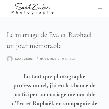
P
a
s
s
e
Le mariage de Eva et Raphaël :
r
a
un jour mémorable
u
c
SAÂD ZNIBER
04/01/2023
MARIAGE
o
n
En tant que photographe
t
e
professionnel, j’ai eu la chance de
n
participer au mariage mémorable
u
d’Eva et Raphaël, en compagnie de